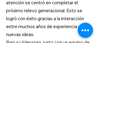
atención se centró en completar el
próximo relevo generacional. Esto se
logró con éxito gracias a la interacción
entre muchos años de experiencia y
nuevas ideas.
Bajo su liderazgo, junto con un equipo de
empleados motivados, se llevaron a cabo
diversas innovaciones y ampliaciones:
Generando nuevos mercados y clientes a
nivel mundial
Perforación de agujeros profundos en la
casa.
Certificación SMETA - sostenibilidad
Fundación de FRIESE Norteamérica
Desarrollo y lanzamiento al mercado del
nuevo revestimiento ROCKWELLE 4.0
Inversiones en el lugar mediante la