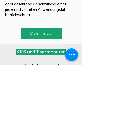
oder gefahrene Geschwindigkeit für
jeden individuellen Anwendungsfall
berücksichtigt.
Mehr Infos
KKS und Thermonuten
verhindert während des
Walzenbetriebs die Bildung eines
isolierenden Kondensatfilms in den
Walzen
Eine höhere Produktionsgeschwindigkeit:
durch die bessere Wärmeübertragung in
den Walzen und eine bessere Verklebung
der Pappen.