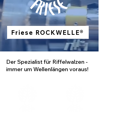
Friese ROCKWELLE®
Der Spezialist für Riffelwalzen -
immer um Wellenlängen voraus!
Walzen mit
1800
100.000.000
Kunden aus
Laufmeter
80
Ländern